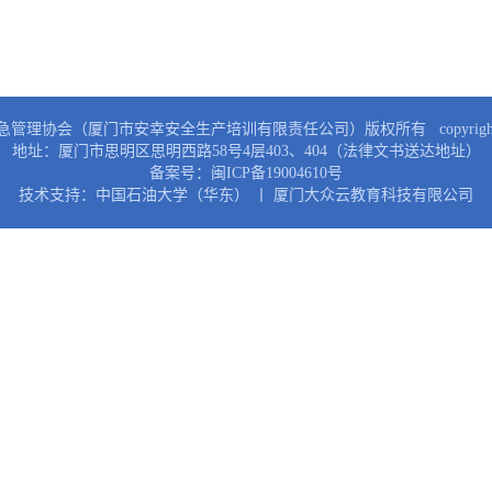
管理协会（厦门市安幸安全生产培训有限责任公司）版权所有 copyright 
地址：厦门市思明区思明西路58号4层403、404（法律文书送达地址）
备案号：
闽ICP备19004610号
技术支持：中国石油大学（华东） 丨 厦门大众云教育科技有限公司